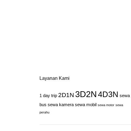
Layanan Kami
3D2N
4D3N
2D1N
1 day trip
sewa
bus
sewa kamera
sewa mobil
sewa motor
sewa
perahu