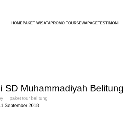
HOME
PAKET WISATA
PROMO TOUR
SEWA
PAGE
TESTIMONI
DESTINASI LAIN
 di SD Muhammadiyah Belitung
by
paket tour belitung
11 September 2018