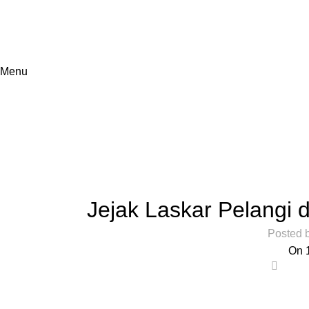
Menu
Blog
Home
Destinasi Lain
Jejak Laskar Pelangi
Posted 
On 
1