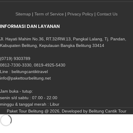
Sitemap
|
Term of Service
|
Privacy Policy
|
Contact Us
INFORMASI DAN LAYANAN
Jl. Hayati Mahim No.36, RT.32/RW.13, Pangkal Lalang, Tj. Pandan,
Kabupaten Belitung, Kepulauan Bangka Belitung 33414
(0719) 9303789
0812-7330-3330, 0819-4925-5430
Line : belitungcantiktravel
info@pakettourbelitung.net
Jam buka - tutup:
senin s/d sabtu : 07.00 - 22.00
minggu & tanggal merah : Libur
Paket Tour Belitung @ 2026, Developed by Belitung Cantik Tour