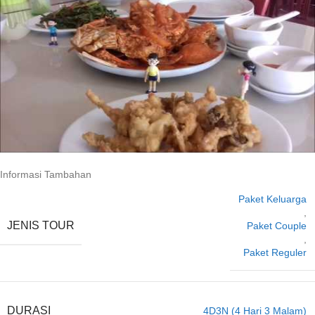
Informasi Tambahan
Paket Keluarga
,
JENIS TOUR
Paket Couple
,
Paket Reguler
DURASI
4D3N (4 Hari 3 Malam)