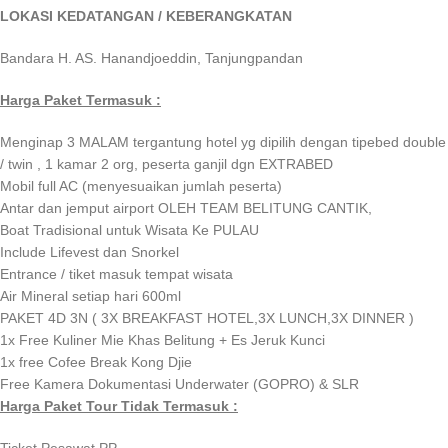
LOKASI KEDATANGAN / KEBERANGKATAN
Bandara H. AS. Hanandjoeddin, Tanjungpandan
Harga Paket Termasuk :
Menginap 3 MALAM tergantung hotel yg dipilih dengan tipebed double
/ twin , 1 kamar 2 org, peserta ganjil dgn EXTRABED
Mobil full AC (menyesuaikan jumlah peserta)
Antar dan jemput airport OLEH TEAM BELITUNG CANTIK,
Boat Tradisional untuk Wisata Ke PULAU
Include Lifevest dan Snorkel
Entrance / tiket masuk tempat wisata
Air Mineral setiap hari 600ml
PAKET 4D 3N ( 3X BREAKFAST HOTEL,3X LUNCH,3X DINNER )
1x Free Kuliner Mie Khas Belitung + Es Jeruk Kunci
1x free Cofee Break Kong Djie
Free Kamera Dokumentasi Underwater (GOPRO) & SLR
Harga Paket Tour Tidak Termasuk :
Ticket Pesawat PP