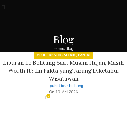
Blog
Home
Blog
,
,
BLOG
DESTINASI LAIN
PANTAI
Liburan ke Belitung Saat Musim Hujan, Masih
Worth It? Ini Fakta yang Jarang Diketahui
Wisatawan
paket tour belitung
On 19 Mei 2026
0