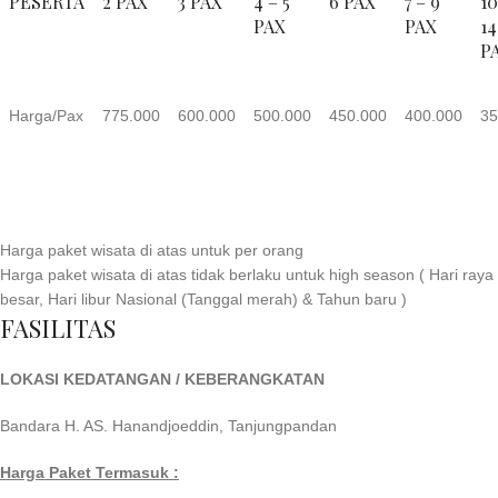
PESERTA
2 PAX
3 PAX
4 – 5
6 PAX
7 – 9
10
PAX
PAX
14
P
Harga/Pax
775.000
600.000
500.000
450.000
400.000
35
Harga paket wisata di atas untuk per orang
Harga paket wisata di atas tidak berlaku untuk high season ( Hari raya
besar, Hari libur Nasional (Tanggal merah) & Tahun baru )
FASILITAS
LOKASI KEDATANGAN / KEBERANGKATAN
Bandara H. AS. Hanandjoeddin, Tanjungpandan
Harga Paket Termasuk :