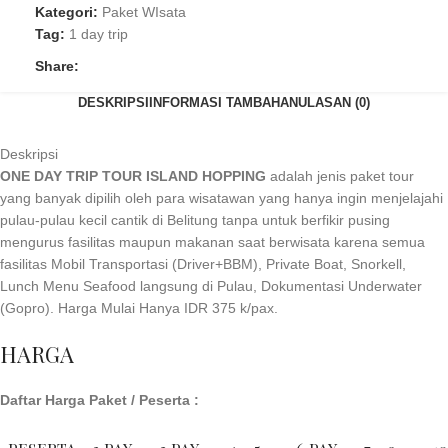
Kategori:
Paket WIsata
Tag:
1 day trip
Share:
DESKRIPSI
INFORMASI TAMBAHAN
ULASAN (0)
Deskripsi
ONE DAY TRIP TOUR ISLAND HOPPING
adalah jenis paket tour
yang banyak dipilih oleh para wisatawan yang hanya ingin menjelajahi
pulau-pulau kecil cantik di Belitung tanpa untuk berfikir pusing
mengurus fasilitas maupun makanan saat berwisata karena semua
fasilitas Mobil Transportasi (Driver+BBM), Private Boat, Snorkell,
Lunch Menu Seafood langsung di Pulau, Dokumentasi Underwater
(Gopro). Harga Mulai Hanya IDR 375 k/pax.
HARGA
Daftar Harga Paket / Peserta :