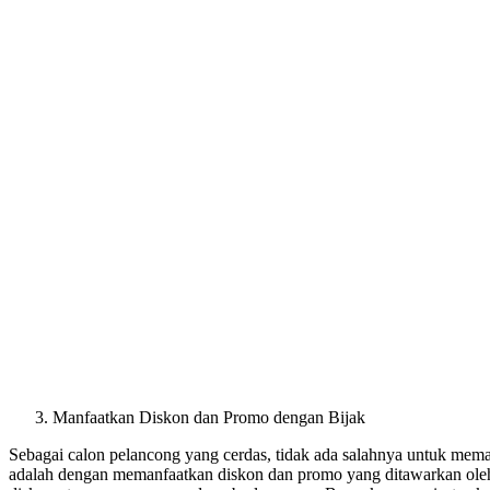
Manfaatkan Diskon dan Promo dengan Bijak
Sebagai calon pelancong yang cerdas, tidak ada salahnya untuk mem
adalah dengan memanfaatkan diskon dan promo yang ditawarkan oleh