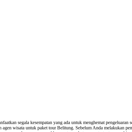
anfaatkan segala kesempatan yang ada untuk menghemat pengeluaran se
 agen wisata untuk paket tour Belitung. Sebelum Anda melakukan pem