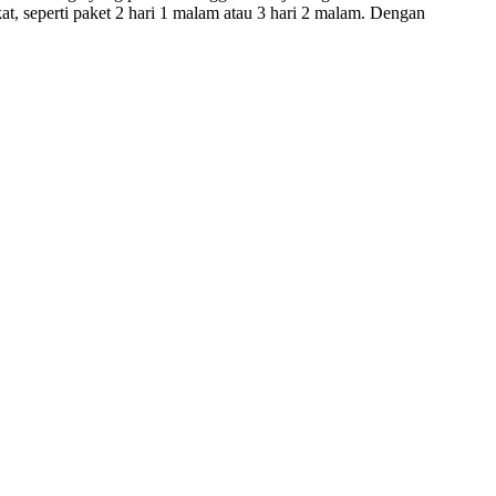
at, seperti paket 2 hari 1 malam atau 3 hari 2 malam. Dengan