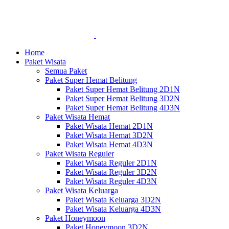
Home
Paket Wisata
Semua Paket
Paket Super Hemat Belitung
Paket Super Hemat Belitung 2D1N
Paket Super Hemat Belitung 3D2N
Paket Super Hemat Belitung 4D3N
Paket Wisata Hemat
Paket Wisata Hemat 2D1N
Paket Wisata Hemat 3D2N
Paket Wisata Hemat 4D3N
Paket Wisata Reguler
Paket Wisata Reguler 2D1N
Paket Wisata Reguler 3D2N
Paket Wisata Reguler 4D3N
Paket Wisata Keluarga
Paket Wisata Keluarga 3D2N
Paket Wisata Keluarga 4D3N
Paket Honeymoon
Paket Honeymoon 3D2N