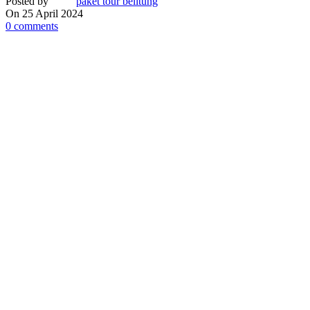
Posted by
paket tour belitung
On 25 April 2024
0
comments