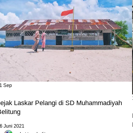
11
Sep
DESTINASI LAIN
Jejak Laskar Pelangi di SD Muhammadiyah
elitung
6 Juni 2021