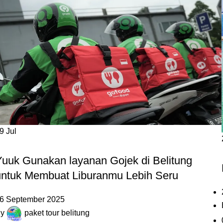
09
Jul
,
,
BLOG
KULINER BELITUNG
PANTAI
Yuuk Gunakan layanan Gojek di Belitung
untuk Membuat Liburanmu Lebih Seru
6 September 2025
y
paket tour belitung