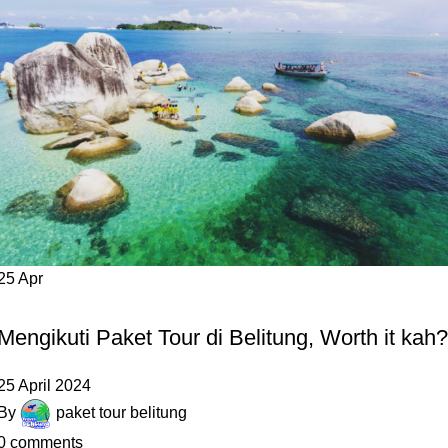
25
Apr
,
,
,
BLOG
PANTAI
PULAU
SITUS WISATA
Mengikuti Paket Tour di Belitung, Worth it kah?
25 April 2024
By
paket tour belitung
0
comments