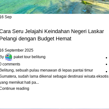
16
Sep
,
,
,
,
DESTINASI LAIN
HOTEL BELITUNG
KULINER BELITUNG
PANTAI
PULAU
Cara Seru Jelajahi Keindahan Negeri Laskar
Pelangi dengan Budget Hemat
16 September 2025
By
paket tour belitung
0
comments
Belitung, sebuah pulau menawan di lepas pantai timur
Sumatera, sudah lama dikenal sebagai destinasi wisata eksotis
yang memikat hati pa...
Continue reading