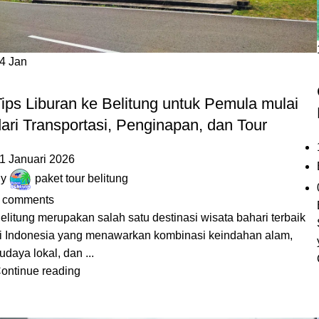
14
Jan
,
,
,
BLOG
DESTINASI LAIN
PANTAI
PULAU
ips Liburan ke Belitung untuk Pemula mulai
ari Transportasi, Penginapan, dan Tour
1 Januari 2026
y
paket tour belitung
comments
elitung merupakan salah satu destinasi wisata bahari terbaik
i Indonesia yang menawarkan kombinasi keindahan alam,
udaya lokal, dan ...
ontinue reading