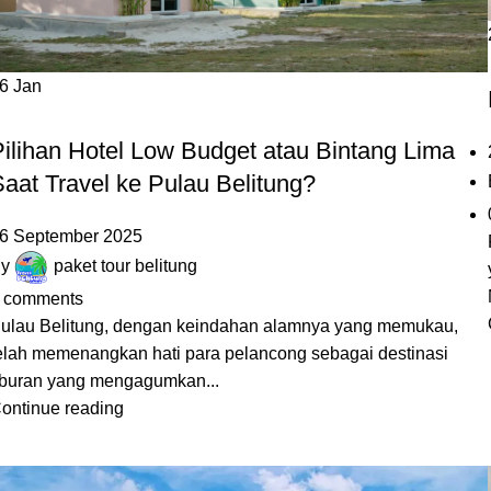
06
Jan
,
BLOG
HOTEL BELITUNG
Pilihan Hotel Low Budget atau Bintang Lima
aat Travel ke Pulau Belitung?
6 September 2025
y
paket tour belitung
comments
ulau Belitung, dengan keindahan alamnya yang memukau,
elah memenangkan hati para pelancong sebagai destinasi
iburan yang mengagumkan...
ontinue reading