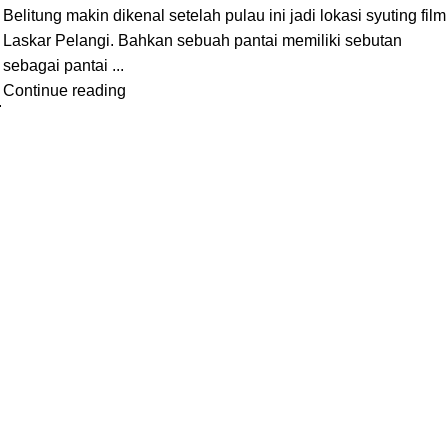
Belitung makin dikenal setelah pulau ini jadi lokasi syuting film
Laskar Pelangi. Bahkan sebuah pantai memiliki sebutan
sebagai pantai ...
Continue reading
.
Informasi dan Layanan
Jl. Hayati Mahim No.36, RT.32/RW.13, Pangkal Lalang, Tj.
Pandan, Kabupaten Belitung, Kepulauan Bangka Belitung
33414
(0719) 9303789