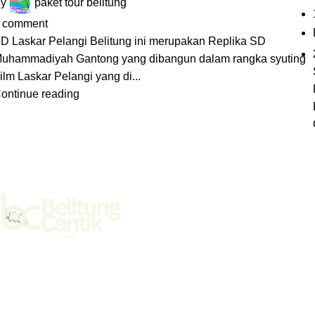
y
paket tour belitung
comment
D Laskar Pelangi Belitung ini merupakan Replika SD
uhammadiyah Gantong yang dibangun dalam rangka syuting
ilm Laskar Pelangi yang di...
ontinue reading
Kami CV. Belitung Cantik Mnadiri adalah salah satu agent
perjalanan wisata resmi di Belitung dengan mempunyai
Tanda Daftar Usaha Pariwisata (TDUP) Nomor : 503 / 203 /