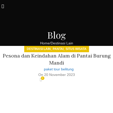
Blog
Home
Destinasi Lain
,
,
DESTINASI LAIN
PANTAI
SITUS WISATA
Pesona dan Keindahan Alam di Pantai Burung
Mandi
paket tour belitung
On 20 November 2023
0