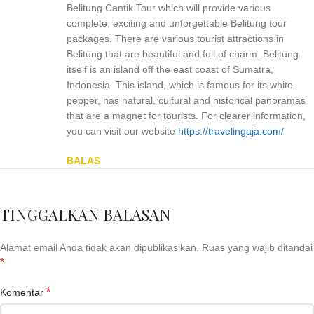
Belitung Cantik Tour which will provide various
complete, exciting and unforgettable Belitung tour
packages. There are various tourist attractions in
Belitung that are beautiful and full of charm. Belitung
itself is an island off the east coast of Sumatra,
Indonesia. This island, which is famous for its white
pepper, has natural, cultural and historical panoramas
that are a magnet for tourists. For clearer information,
you can visit our website
https://travelingaja.com/
BALAS
TINGGALKAN BALASAN
Alamat email Anda tidak akan dipublikasikan.
Ruas yang wajib ditandai
*
*
Komentar