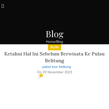
Blog
Home
Blog
BLOG
Ketahui Hal Ini Sebelum Berwisata Ke Pulau
Belitung
paket tour belitung
On 20 November 2023
2