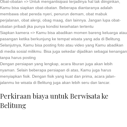
Obat-obatan => Untuk mengantisipasi terjadinya hal tak diinginkan,
Kamu bisa siapkan obat-obatan. Beberapa diantaranya adalah
membawa obat pereda nyeri, penurun demam, obat mabuk
perjalanan, obat alergi, obag maag, dan lainnya. Jangan lupa obat-
obatan pribadi jika punya kondisi kesehatan tertentu
Siapkan kamera => Kamu bisa abadikan momen bareng keluarga atau
pasangan ketika berkunjung ke tempat wisata yang ada di Belitung.
Selanjutnya, Kamu bisa posting foto atau video yang Kamu abadikan
di media sosial milikmu. Bisa juga sekedar dijadikan sebagai kenangan
tanpa harus posting
Dengan persiapan yang lengkap, acara liburan juga akan lebih
nyaman. Selain beberapa persiapan di atas, Kamu juga harus
menyiapkan fisik. Dengan fisik yang kuat dan prima, acara jalan-
jalanmu ke wisata di Belitung juga akan lebih seru dan lancar.
Perkiraan biaya untuk Berwisata ke
Belitung