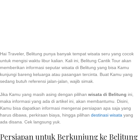
Hai Traveler, Belitung punya banyak tempat wisata seru yang cocok
untuk mengisi waktu libur kalian. Kali ini, Belitung Cantik Tour akan
memberikan informasi seputar wisata di Belitung yang bisa Kamu
kunjungi bareng keluarga atau pasangan tercinta. Buat Kamu yang
sedang butuh referensi jalan-jalan, wajib simak.
Jika Kamu yang masih asing dengan pilihan
wisata di Belitung
ini,
maka informasi yang ada di artikel ini, akan membantumu. Disini,
Kamu bisa dapatkan informasi mengenai persiapan apa saja yang
harus dibawa, perkiraan biaya, hingga pilihan
destinasi wisata
yang
ada disana. Cek langsung yuk.
Persiapan untuk Berkunjung ke Belitung