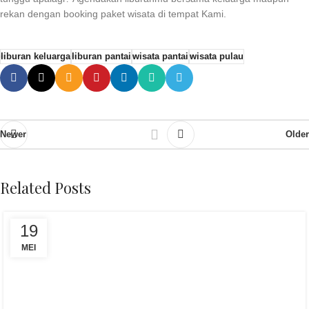
rekan dengan booking paket wisata di tempat Kami.
liburan keluarga
liburan pantai
wisata pantai
wisata pulau
Newer
Older
Related Posts
19
MEI