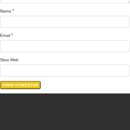
*
Nama
*
Email
Situs Web