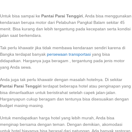
Untuk bisa sampai ke
Pantai Parai Tenggiri
, Anda bisa menggunakan
kendaraan berupa motor dari Pelabuhan Pangkal Balam sekitar 45
menit. Bisa kurang dan lebih tergantung pada kecepatan serta kondisi
jalan saat berkendara.
Tak perlu khawatir jika tidak membawa kendaraan sendiri karena di
Bangka terdapat banyak
persewaan transportasi
yang bisa
didapatkan. Harganya juga beragam , tergantung pada jenis motor
yang Anda sewa.
Anda juga tak perlu khawatir dengan masalah hotelnya. Di sekitar
Pantai Parai Tenggiri
terdapat beberapa hotel atau penginapan yang
bisa dimanfaatkan untuk beristirahat setelah capek jalan-jalan.
Harganyapun cukup beragam dan tentunya bisa disesuaikan dengan
budget masing-masing.
Untuk mendapatkan harga hotel yang lebih murah, Anda bisa
menginap bersama dengan teman. Dengan demikian, akomodasi
untuk hotel biayanya bisa berasal dari patungan. Ada banyak restoran