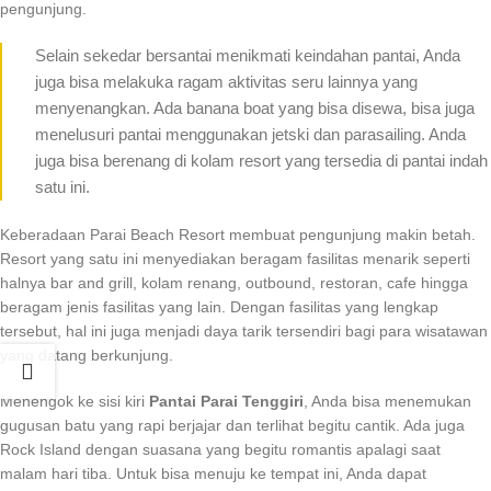
pengunjung.
Selain sekedar bersantai menikmati keindahan pantai, Anda
juga bisa melakuka ragam aktivitas seru lainnya yang
menyenangkan. Ada banana boat yang bisa disewa, bisa juga
menelusuri pantai menggunakan jetski dan parasailing. Anda
juga bisa berenang di kolam resort yang tersedia di pantai indah
satu ini.
Keberadaan Parai Beach Resort membuat pengunjung makin betah.
Resort yang satu ini menyediakan beragam fasilitas menarik seperti
halnya bar and grill, kolam renang, outbound, restoran, cafe hingga
beragam jenis fasilitas yang lain. Dengan fasilitas yang lengkap
tersebut, hal ini juga menjadi daya tarik tersendiri bagi para wisatawan
yang datang berkunjung.
Menengok ke sisi kiri
Pantai Parai Tenggiri
, Anda bisa menemukan
gugusan batu yang rapi berjajar dan terlihat begitu cantik. Ada juga
Rock Island dengan suasana yang begitu romantis apalagi saat
malam hari tiba. Untuk bisa menuju ke tempat ini, Anda dapat