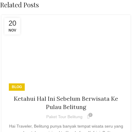
Related Posts
20
NOV
BLOG
Ketahui Hal Ini Sebelum Berwisata Ke
Pulau Belitung
2
Paket Tour Belitung
Hai Traveler, Belitung punya banyak tempat wisata seru yang