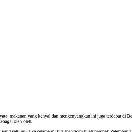
yata, makanan yang kenyal dan mengenyangkan ini juga terdapat di Be
ebagai oleh-oleh.
 yang satu ini? Jika selama ini kita mencicipi kuah pempek Palembang