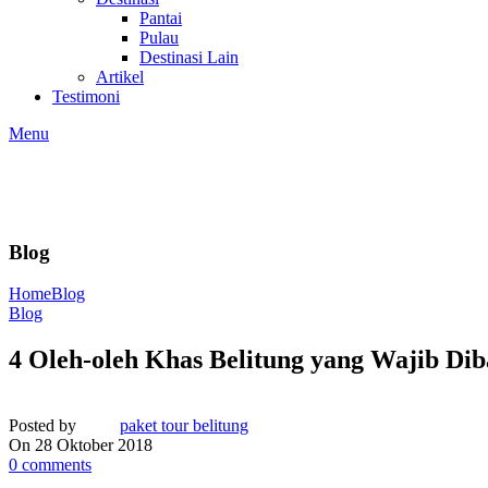
Pantai
Pulau
Destinasi Lain
Artikel
Testimoni
Menu
Blog
Home
Blog
Blog
4 Oleh-oleh Khas Belitung yang Wajib Di
Posted by
paket tour belitung
On 28 Oktober 2018
0
comments