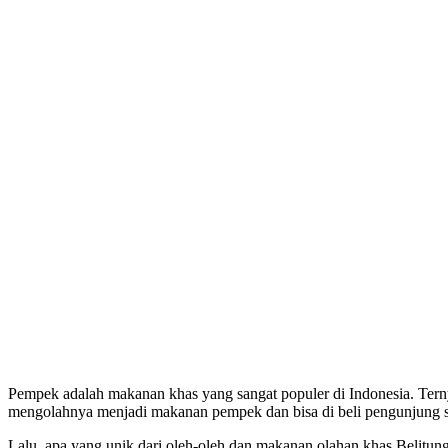
Pempek adalah makanan khas yang sangat populer di Indonesia. Tern
mengolahnya menjadi makanan pempek dan bisa di beli pengunjung s
Lalu, apa yang unik dari oleh-oleh dan makanan olahan khas Belitung