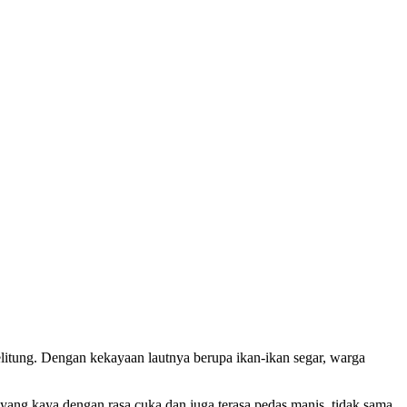
litung. Dengan kekayaan lautnya berupa ikan-ikan segar, warga
 yang kaya dengan rasa cuka dan juga terasa pedas manis, tidak sama