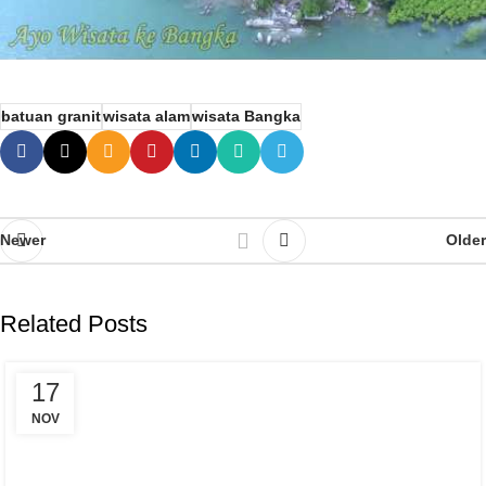
batuan granit
wisata alam
wisata Bangka
Newer
Older
Related Posts
17
NOV