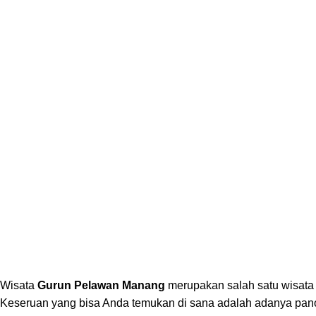
Wisata
Gurun Pelawan Manang
merupakan salah satu wisata 
Keseruan yang bisa Anda temukan di sana adalah adanya pan