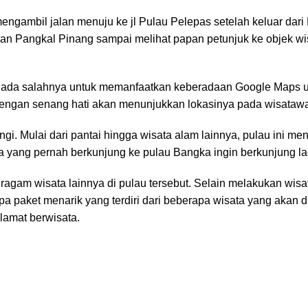
engambil jalan menuju ke jl Pulau Pelepas setelah keluar dari
alan Pangkal Pinang sampai melihat papan petunjuk ke objek w
k ada salahnya untuk memanfaatkan keberadaan Google Maps u
 dengan senang hati akan menunjukkan lokasinya pada wisataw
i. Mulai dari pantai hingga wisata alam lainnya, pulau ini m
a yang pernah berkunjung ke pulau Bangka ingin berkunjung lag
ragam wisata lainnya di pulau tersebut. Selain melakukan wisa
pa paket menarik yang terdiri dari beberapa wisata yang akan d
lamat berwisata.