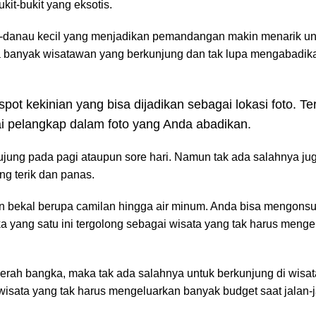
it-bukit yang eksotis.
anau kecil yang menjadikan pemandangan makin menarik untu
ka banyak wisatawan yang berkunjung dan tak lupa mengabadik
ot kekinian yang bisa dijadikan sebagai lokasi foto. Te
ai pelangkap dalam foto yang Anda abadikan.
jung pada pagi ataupun sore hari. Namun tak ada salahnya ju
g terik dan panas.
an bekal berupa camilan hingga air minum. Anda bisa mengons
a yang satu ini tergolong sebagai wisata yang tak harus meng
aerah bangka, maka tak ada salahnya untuk berkunjung di wisa
wisata yang tak harus mengeluarkan banyak budget saat jalan-j