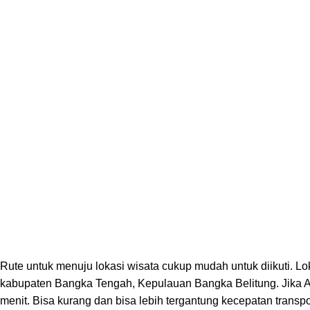
Rute untuk menuju lokasi wisata cukup mudah untuk diikuti. L
kabupaten Bangka Tengah, Kepulauan Bangka Belitung. Jika An
menit. Bisa kurang dan bisa lebih tergantung kecepatan transpo