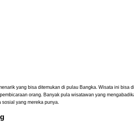
menarik yang bisa ditemukan di
pulau Bangka
. Wisata ini bisa 
pembicaraan orang. Banyak pula wisatawan yang mengabadika
 sosial yang mereka punya.
ng