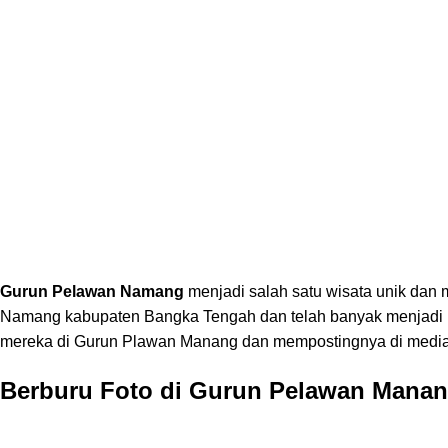
Gurun Pelawan Namang
menjadi salah satu wisata unik dan 
Namang kabupaten Bangka Tengah dan telah banyak menjadi 
mereka di Gurun Plawan Manang dan mempostingnya di media
Berburu Foto di Gurun Pelawan Mana