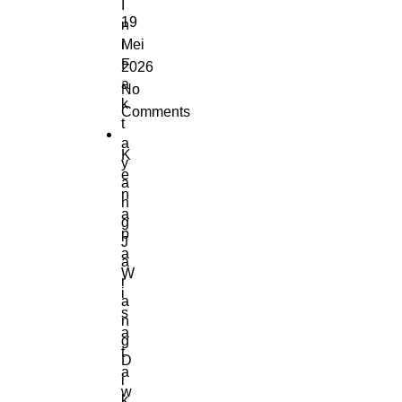
I
19
n
Mei
i
F
2026
a
No
k
Comments
t
a
K
y
e
a
n
n
a
g
p
J
a
a
W
r
i
a
s
n
a
g
t
D
a
i
w
k