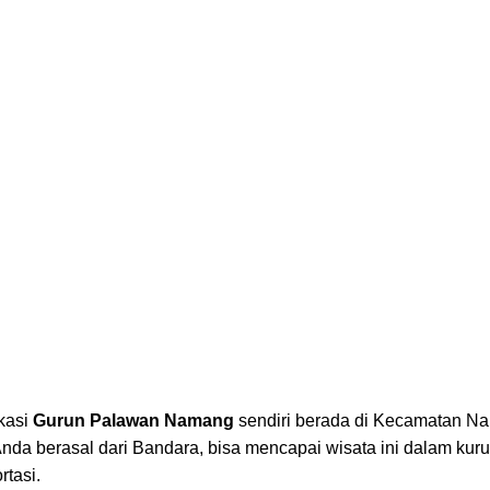
okasi
Gurun Palawan Namang
sendiri berada di Kecamatan N
da berasal dari Bandara, bisa mencapai wisata ini dalam kur
rtasi.