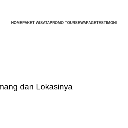
HOME
PAKET WISATA
PROMO TOUR
SEWA
PAGE
TESTIMONI
Blog
Home
Blog
mang dan Lokasinya