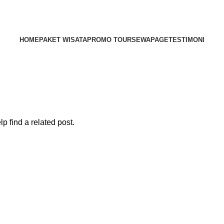
HOME
PAKET WISATA
PROMO TOUR
SEWA
PAGE
TESTIMONI
p find a related post.