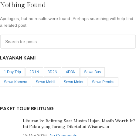
Nothing Found
Apologies, but no results were found. Perhaps searching will help find
a related post.
LAYANAN KAMI
1 Day Trip
2D1N
3D2N
4D3N
Sewa Bus
Sewa Kamera
Sewa Mobil
Sewa Motor
Sewa Perahu
PAKET TOUR BELITUNG
Liburan ke Belitung Saat Musim Hujan, Masih Worth It?
Ini Fakta yang Jarang Diketahui Wisatawan
19 Mei 2026
No Comments