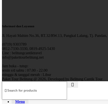
Informasi dan Layanan
Jl. Hayati Mahim No.36, RT.32/RW.13, Pangkal Lalang, Tj. Pandan
(0719) 9303789
0812-7330-3330, 0819-4925-5430
Line : belitungcantiktravel
info@pakettourbelitung.net
Jam buka - tutup:
senin s/d sabtu : 07.00 - 22.00
minggu & tanggal merah : Libur
Paket Tour Belitung @ 2026, Developed by Belitung Cantik Tour
Menu