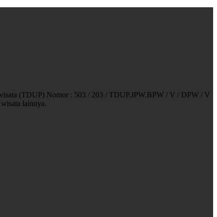
Pariwisata (TDUP) Nomor : 503 / 203 / TDUP.JPW.BPW / V / DPW / V
wisata lainnya.