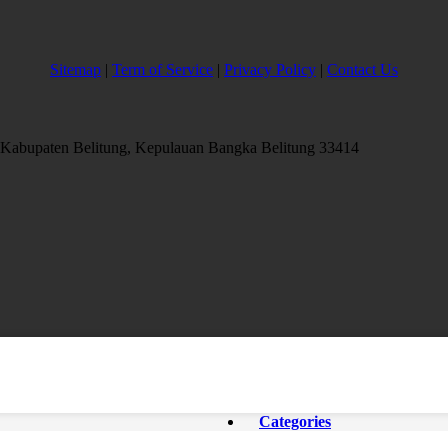
Sitemap
|
Term of Service
|
Privacy Policy
|
Contact Us
, Kabupaten Belitung, Kepulauan Bangka Belitung 33414
Categories