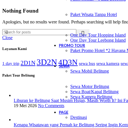
Nothing Found
Paket Wisata Tanpa Hotel
Apologies, but no results were found. Perhaps searching will help find
One Day Tour Hopping Island
Close
One Day Tour Leebong Island
PROMO TOUR
Layanan Kami
Paket Promo Hotel *2 Havana 
3D2N
4D3N
2D1N
1 day trip
sewa bus
sewa kamera
sew
SEWA
Sewa Mobil Belitung
Paket Tour Belitung
Sewa Motor Belitung
Sewa Boat/Kapal Belitung
Sewa Kamera Belitung
Liburan ke Belitung Saat Musim Hujan, Masih Worth It? Ini F
19 Mei 2026
No Comments
PAGE
Destinasi
Kenapa Wisatawan yang Pernah ke Belitung Sering Ingin Kemb