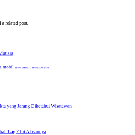
 a related post.
Mutiara
a mobil
sewa motor
sewa perahu
akta yang Jarang Diketahui Wisatawan
ali Lagi? Ini Alasannya