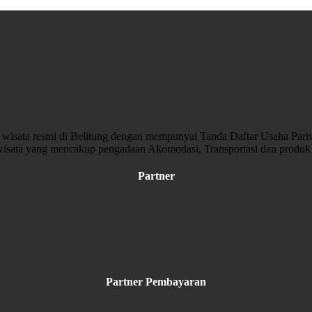
nan wisata resmi di Belitung dengan mempunyai Tanda Daftar Usaha 
isata yang mencakup pengadaan Akomodasi, Transportasi dan produk 
Partner
Partner Pembayaran