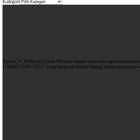
Kategori
Kami CV. Belitung Cantik Mnadiri adalah salah satu agent perjala
/ DPMPTSSP / 2017. Yang bergerak dalam bidang usaha perjalanan w