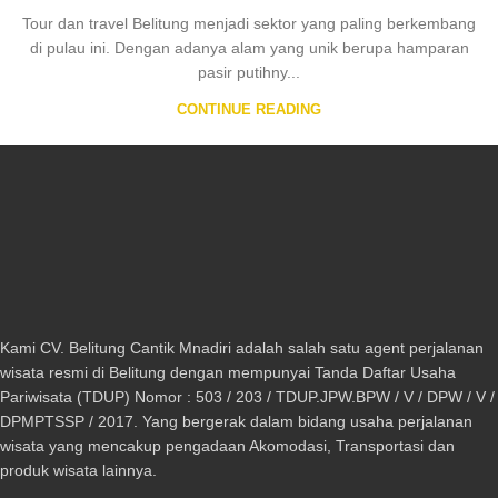
Tour dan travel Belitung menjadi sektor yang paling berkembang
di pulau ini. Dengan adanya alam yang unik berupa hamparan
pasir putihny...
CONTINUE READING
Kami CV. Belitung Cantik Mnadiri adalah salah satu agent perjalanan
wisata resmi di Belitung dengan mempunyai Tanda Daftar Usaha
Pariwisata (TDUP) Nomor : 503 / 203 / TDUP.JPW.BPW / V / DPW / V /
DPMPTSSP / 2017. Yang bergerak dalam bidang usaha perjalanan
wisata yang mencakup pengadaan Akomodasi, Transportasi dan
produk wisata lainnya.