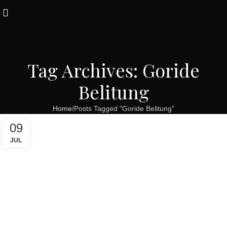
Tag Archives: Goride
Belitung
Home
Posts Tagged "Goride Belitung"
09
JUL