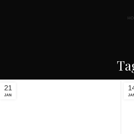
HO
Ta
21
1
JAN
JA