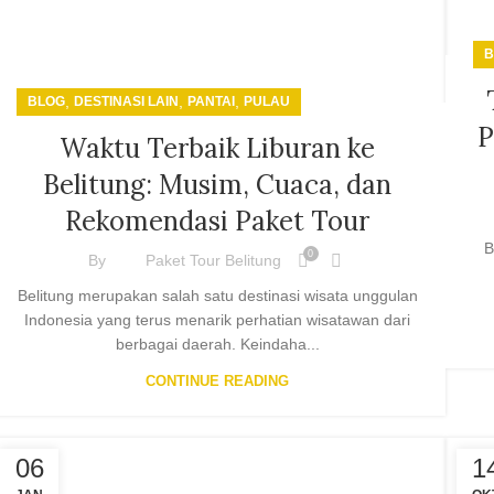
B
,
,
,
BLOG
DESTINASI LAIN
PANTAI
PULAU
P
Waktu Terbaik Liburan ke
Belitung: Musim, Cuaca, dan
Rekomendasi Paket Tour
B
0
By
Paket Tour Belitung
Belitung merupakan salah satu destinasi wisata unggulan
Indonesia yang terus menarik perhatian wisatawan dari
berbagai daerah. Keindaha...
CONTINUE READING
06
1