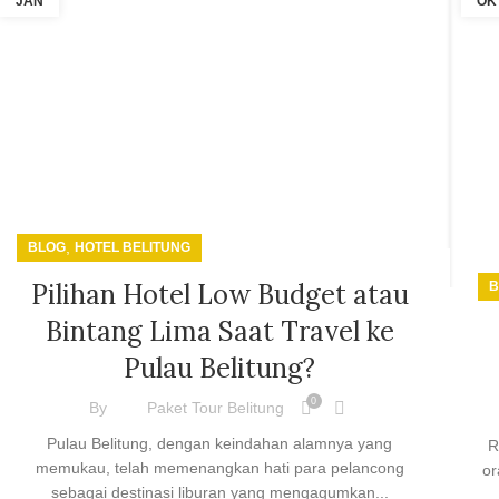
JAN
OK
,
BLOG
HOTEL BELITUNG
Pilihan Hotel Low Budget atau
B
Bintang Lima Saat Travel ke
Pulau Belitung?
0
By
Paket Tour Belitung
Pulau Belitung, dengan keindahan alamnya yang
R
memukau, telah memenangkan hati para pelancong
or
sebagai destinasi liburan yang mengagumkan...