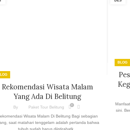
T
DES
BLOG
Pes
LOG
Keg
Rekomendasi Wisata Malam
Yang Ada Di Belitung
Manfaat 
0
By
Paket Tour Belitung
sini. B
ekomendasi Wisata Malam Di Belitung Bagi sebagian
ang, saat matahari tenggelam adalah pertanda bahwa
tubuh sudah harus diistirahatk...