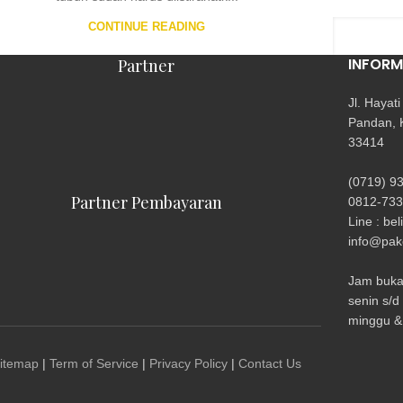
CONTINUE READING
INFORM
Partner
Jl. Hayat
Pandan, 
33414
(0719) 9
Partner Pembayaran
0812-733
Line : bel
info@pake
Jam buka 
senin s/d
minggu & 
itemap
|
Term of Service
|
Privacy Policy
|
Contact Us