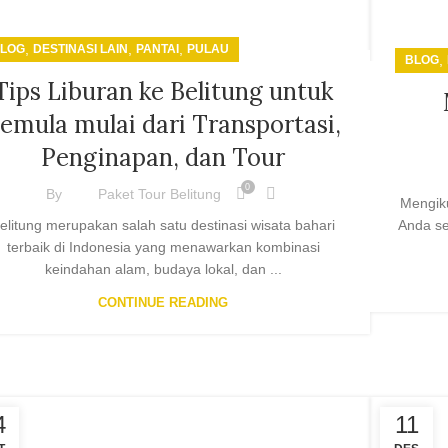
,
,
,
LOG
DESTINASI LAIN
PANTAI
PULAU
,
BLOG
Tips Liburan ke Belitung untuk
emula mulai dari Transportasi,
Penginapan, dan Tour
0
By
Paket Tour Belitung
Mengiku
Anda se
elitung merupakan salah satu destinasi wisata bahari
terbaik di Indonesia yang menawarkan kombinasi
keindahan alam, budaya lokal, dan ...
CONTINUE READING
4
11