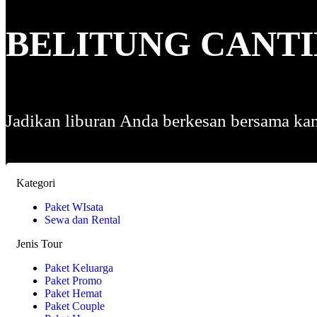
BELITUNG CANT
Jadikan liburan Anda berkesan bersama ka
Kategori
Paket WIsata
Sewa dan Rental
Jenis Tour
Paket Keluarga
Paket Promo
Paket Hemat
Paket Couple